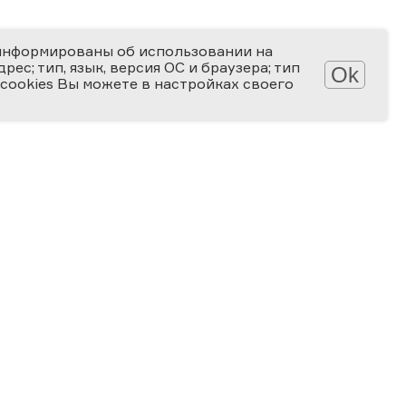
информированы об использовании на
ес; тип, язык, версия ОС и браузера; тип
Ok
 cookies Вы можете в настройках своего
Обработка персональных данных
Защита персональных данных
2006-2026
ПРЕМИЯ
ЗА ВЕРНОСТЬ НАУКЕ
Специальная номинация