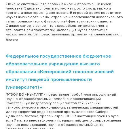
«Живые системы» - это первый в мире интерактивный музей
человека. Здесь экспонаты можно не просто смотреть, но и
трогать, а некоторые - даже нюхать. В игровой форме посетители
изучат живые организмы, строение и возможности человеческого
тела, познакомятся с физиологией фантастических существ.
Однако самое главное, что здесь объектом эксперимента
становится сам посетитель! Экспозиция музея состоит из
нескольких залов, представляющих организм человека как сло...
Москва
Федеральное государственное бюджетное
образовательное учреждение высшего
образования «Кемеровский технологический
институт пищевой промышленности
(университет)»
ФГБОУ ВО «КемТИПП» представляет собой многопрофильный
научно-образовательный комплекс, обеспечивающий
качественную подготовку специалистов технических,
технологических и экономико-управленческих специальностей
для предприятий ряда отраслей промышленности Сибири,
Дальнего Востока, Урала и стран СНГ. В настоящее время у вуза
есть 7 малых инновационных предприятий, центр сопровождения
научных исследований, научно-образовательный центр
«Холодильная, криогенная ...