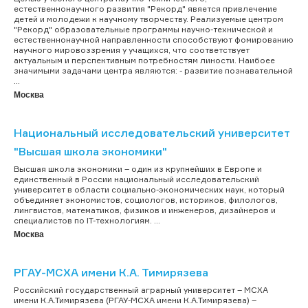
естественнонаучного развития "Рекорд" явяется привлечение
детей и молодежи к научному творчеству. Реализуемые центром
"Рекорд" образовательные программы научно-технической и
естественнонаучной направленности способствуют фомированию
научного мировоззрения у учащихся, что соответствует
актуальным и перспективным потребностям линости. Наибоее
значимыми задачами центра являются: - развитие познавательной
...
Москва
Национальный исследовательский университет
"Высшая школа экономики"
Высшая школа экономики – один из крупнейших в Европе и
единственный в России национальный исследовательский
университет в области социально-экономических наук, который
объединяет экономистов, социологов, историков, филологов,
лингвистов, математиков, физиков и инженеров, дизайнеров и
специалистов по IT-технологиям. ...
Москва
РГАУ-МСХА имени К.А. Тимирязева
Российский государственный аграрный университет – МСХА
имени К.А.Тимирязева (РГАУ-МСХА имени К.А.Тимирязева) –