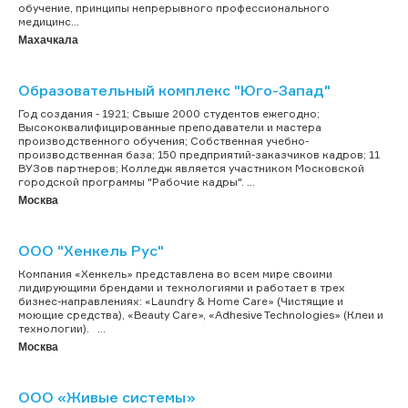
обучение, принципы непрерывного профессионального
медицинс...
Махачкала
Образовательный комплекс "Юго-Запад"
Год создания - 1921; Свыше 2000 студентов ежегодно;
Высококвалифицированные преподаватели и мастера
производственного обучения; Собственная учебно-
производственная база; 150 предприятий-заказчиков кадров; 11
ВУЗов партнеров; Колледж является участником Московской
городской программы "Рабочие кадры". ...
Москва
ООО "Хенкель Рус"
Компания «Хенкель» представлена во всем мире своими
лидирующими брендами и технологиями и работает в трех
бизнес-направлениях: «Laundry & Home Care» (Чистящие и
моющие средства), «Beauty Care», «Adhesive Technologies» (Клеи и
технологии). ...
Москва
ООО «Живые системы»