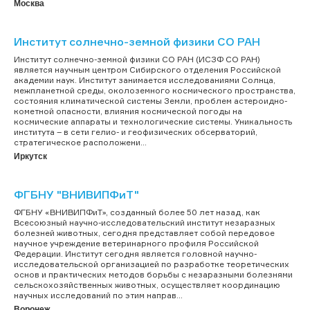
Москва
Институт солнечно-земной физики СО РАН
Институт солнечно-земной физики СО РАН (ИСЗФ СО РАН)
является научным центром Сибирского отделения Российской
академии наук. Институт занимается исследованиями Солнца,
межпланетной среды, околоземного космического пространства,
состояния климатической системы Земли, проблем астероидно-
кометной опасности, влияния космической погоды на
космические аппараты и технологические системы. Уникальность
института – в сети гелио- и геофизических обсерваторий,
стратегическое расположени...
Иркутск
ФГБНУ "ВНИВИПФиТ"
ФГБНУ «ВНИВИПФиТ», созданный более 50 лет назад, как
Всесоюзный научно-исследовательский институт незаразных
болезней животных, сегодня представляет собой передовое
научное учреждение ветеринарного профиля Российской
Федерации. Институт сегодня является головной научно-
исследовательской организацией по разработке теоретических
основ и практических методов борьбы с незаразными болезнями
сельскохозяйственных животных, осуществляет координацию
научных исследований по этим направ...
Воронеж