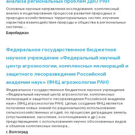
анализа региональных проблем ДВО РАН
Основные научные направления исследования: комплексный
анализ и моделирование процессов развития природных и
природно-хозяйственных территориальных систем; изучение
характера взаимодействия природы и общества в региональных
системах....
Биробиджан
Федеральное государственное бюджетное
научное учреждение «Федеральный научный
центр агроэкологии, комплексных мелиораций и
защитного лесоразведения Российской
академии наук» (ФНЦ агроэкологии РАН)
Федеральное государственное бюджетное научное учреждение
«Федеральный научный центр агроэкологии, комплексных
мелиораций и защитного лесоразведения Российской академии
наук» (ФНЦ агроэкологии РАН). Целью создания ФНЦ является
получение новых знаний по рациональному использованию
сельскохозяйственных угодий, по процессам деградации земель
(опустынивание, засоление, осолонцевание и др.) и их
предотвращению с использованием научно обоснованных видов
и объемов комплексных мелиора...
г. Волгоград