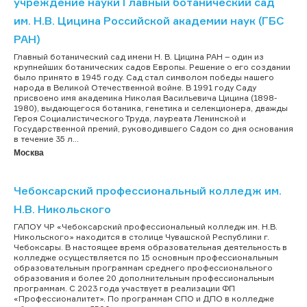
учреждение науки Главный ботанический сад
им. Н.В. Цицина Российской академии наук (ГБС
РАН)
Главный ботанический сад имени Н. В. Цицина РАН – один из
крупнейших ботанических садов Европы. Решение о его создании
было принято в 1945 году. Сад стал символом победы нашего
народа в Великой Отечественной войне. В 1991 году Саду
присвоено имя академика Николая Васильевича Цицина (1898-
1980), выдающегося ботаника, генетика и селекционера, дважды
Героя Социалистического Труда, лауреата Ленинской и
Государственной премий, руководившего Садом со дня основания
в течение 35 л...
Москва
Чебоксарский профессиональный колледж им.
Н.В. Никольского
ГАПОУ ЧР «Чебоксарский профессиональный колледж им. Н.В.
Никольского» находится в столице Чувашской Республики г.
Чебоксары. В настоящее время образовательная деятельность в
колледже осуществляется по 15 основным профессиональным
образовательным программам среднего профессионального
образования и более 20 дополнительным профессиональным
программам. С 2023 года участвует в реализации ФП
«Профессионалитет». По программам СПО и ДПО в колледже