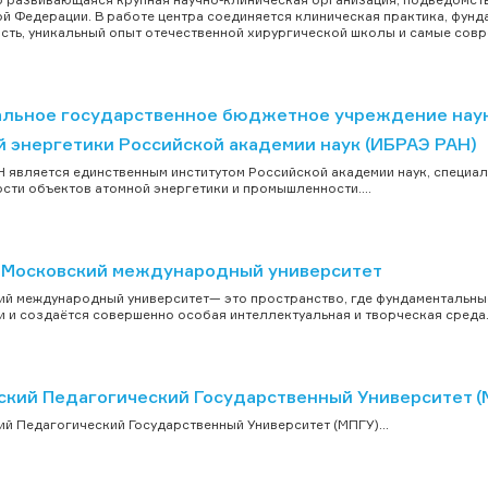
й Федерации. В работе центра соединяется клиническая практика, фун
сть, уникальный опыт отечественной хирургической школы и самые совре
льное государственное бюджетное учреждение науки
й энергетики Российской академии наук (ИБРАЭ РАН)
 является единственным институтом Российской академии наук, специ
сти объектов атомной энергетики и промышленности....
Московский международный университет
й международный университет— это пространство, где фундаментальны
 и создаётся совершенно особая интеллектуальная и творческая среда..
ский Педагогический Государственный Университет (
й Педагогический Государственный Университет (МПГУ)...