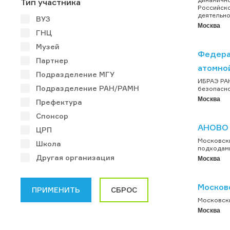
Тип участника
Российско
деятельно
ВУЗ
Москва
ГНЦ
Музей
Федера
Партнер
атомно
Подразделение МГУ
ИБРАЭ РАН
Подразделение РАН/РАМН
безопасно
Москва
Префектура
Спонсор
АНОВО 
ЦРП
Московски
Школа
подходами
Другая организация
Москва
Москов
Московски
Москва