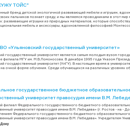
ЖУЖУ ТОЙС"
нный бренд детской экологичной развивающей мебели и игрушек, вдохн
своих пальчиков познает среду, и мы являемся проводниками в этот ми
х: развивающие игрушки из природных материалов, которые способству
циональная мебель и аксессуары, вдохновленной философией Монтессо
ВО «Ульяновский государственный университет»
ий государственный университет является самым молодым вузом города.
е филиала МГУ им. М.В.Ломоносова. В декабре 1995 года Указом Прези
ий государственный университет (УлГУ). В настоящее время в университете
 на очной форме обучения. Среди обучающихся на различных уровнях об
льное государственное бюджетное образовательное
ственный университет правосудия имени В.М. Лебедев
ий филиал Федерального государственного бюджетного образовательн
венный университет правосудия имени В.М. Лебедева» (г. Ростов - на - 
лением Федерального государственного бюджетного образовательного
венный университет правосудия имени В.М. Лебедева». Учредителем Униве
-Дону