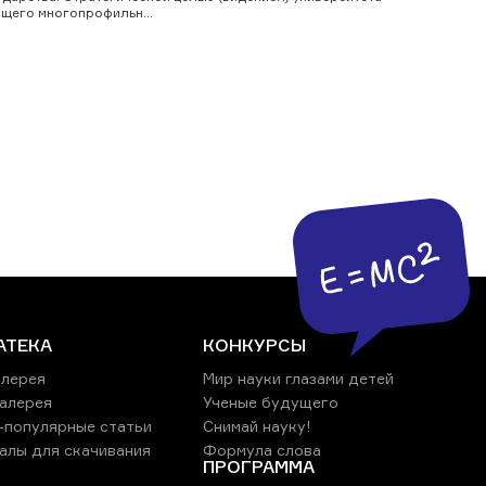
щего многопрофильн...
АТЕКА
КОНКУРСЫ
лерея
Мир науки глазами детей
алерея
Ученые будущего
-популярные статьи
Снимай науку!
алы для скачивания
Формула слова
ПРОГРАММА