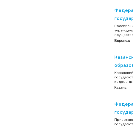
Федера
государ
Российски
учреждени
осуществл
Воронеж
Казанс
образов
Казанский
государст
кадров дл
Казань
Федера
госуда
Приволжс
государст