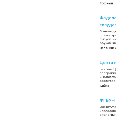
Грозный
Федера
государ
Больше дв
правоохра
выпускник
обучавшие
Челябинс
Центр 
Бийский Ц
программы
«Политех»
оборудова
Бийск
ФГБУН 
Институт 
исследова
экологии 