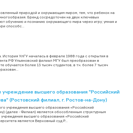
овленный природой и окружающим миром, тем, что ребенок на
р многообразия. Бренд сосредоточен на двух ключевых
ют обучению и познанию окружающего мира через игру; умная и
ри способс...
 История УлГУ началась в феврале 1988 года с открытия в
дента РФ Ульяновский филиал МГУ был преобразован в
 обучается более 13 тысяч студентов, в т.ч. более 7 тысяч
разован...
 учреждение высшего образования "Российский
а" (Ростовский филиал, г. Ростов-на-Дону)
ого учреждения высшего образования «Российский
Дону) (далее - Филиал) является обособленным структурным
 учреждения высшего образования «Российский
рситета является Верховный суд Р...