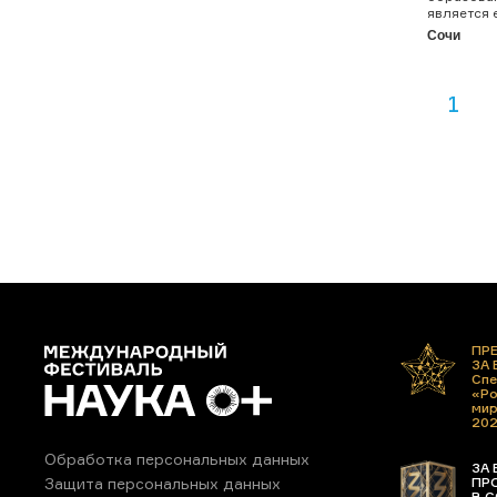
является 
Сочи
1
ПР
ЗА
Спе
«Ро
ми
20
Обработка персональных данных
ЗА 
ПР
Защита персональных данных
В С