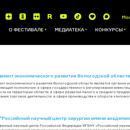
Мо
И
О ФЕСТИВАЛЕ
МЕДИАТЕКА
КОНКУРСЫ
амент экономического развития Вологодской област
нт экономического развития Вологодской области является органом и
яющим полномочия: в сфере государственного регулирования инвестиц
сти на территории области; в сфере развития малого и среднего предп
ания торговой деятельности; в сфере производства и оборота этилового
"Российский научный центр хирургии имени академика
венный научный центр Российской Федерации ФГБНУ «Российский научный
 развивающаяся крупная научно-клиническая организация, подведомст