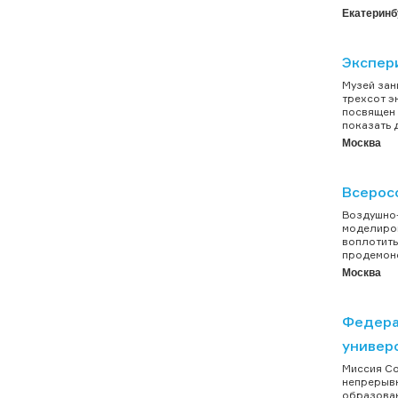
Екатеринб
Экспер
Музей зан
трехсот э
посвящен 
показать 
Москва
Всерос
Воздушно-
моделиров
воплотить
продемонс
Москва
Федера
универ
Миссия Со
непрерыв
образован