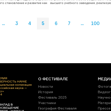
его становление и развитие как высшего учебного заведения, реализую
...
3
4
5
6
7
...
100
ЕМИЯ
О ФЕСТИВАЛЕ
МЕДИ
 ВЕРНОСТЬ НАУКЕ
циальная номинация
Новости
Фотога
ссийская наука —
ру»
История
Видеог
24
Фестиваль 2025
Научно
Участники
Матери
ВКЛАД В
ОСВЕЩЕНИЕ
География Фестиваля
Прессе
ФЕРЕ «НАУКА И