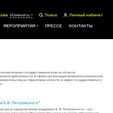
сква
Изменить
Поиск
Личный кабинет
МЕРОПРИЯТИЯ
ПРЕССЕ
КОНТАКТЫ
ПОИСК
и
сполнительной государственной власти области,
ионной деятельности; в сфере организации внешнеэкономической
ринимательства на территории области; в сфере государственного
...
 Б.В. Петровского"
 центр хирургии имени академика Б. В. Петровского» - это
венное учреждение Министерства науки и высшего образования