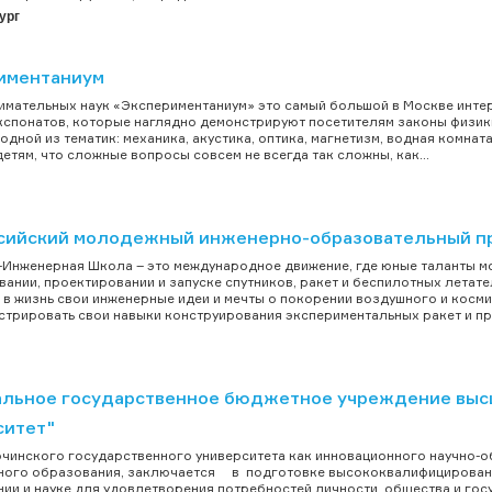
ург
иментаниум
имательных наук «Экспериментаниум» это самый большой в Москве интер
кспонатов, которые наглядно демонстрируют посетителям законы физики,
одной из тематик: механика, акустика, оптика, магнетизм, водная комна
детям, что сложные вопросы совсем не всегда так сложны, как...
сийский молодежный инженерно-образовательный пр
Инженерная Школа – это международное движение, где юные таланты мог
ании, проектировании и запуске спутников, ракет и беспилотных летат
 в жизнь свои инженерные идеи и мечты о покорении воздушного и косм
трировать свои навыки конструирования экспериментальных ракет и пр
льное государственное бюджетное учреждение высш
ситет"
чинского государственного университета как инновационного научно-
ного образования, заключается в подготовке высококвалифицированн
ии и науке для удовлетворения потребностей личности, общества и гос