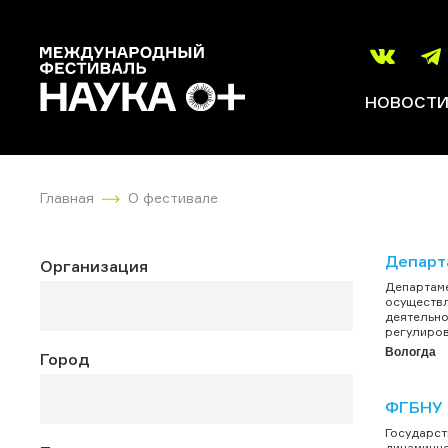
НОВОСТ
Главная
О фестивале
Департ
Организация
Департаме
осуществл
деятельно
регулиров
Вологда
Город
ФГБНУ 
Государст
динамично