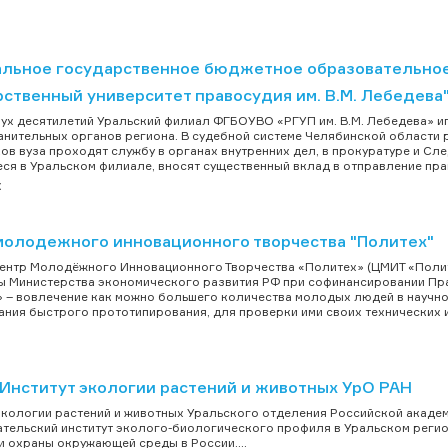
льное государственное бюджетное образовательное
ственный университет правосудия им. В.М. Лебедева"
ух десятилетий Уральский филиал ФГБОУВО «РГУП им. В.М. Лебедева» иг
нительных органов региона. В судебной системе Челябинской области 
ов вуза проходят службу в органах внутренних дел, в прокуратуре и С
ся в Уральском филиале, вносят существенный вклад в отправление право
к
молодежного инновационного творчества "Политех"
ентр Молодёжного Инновационного Творчества «Политех» (ЦМИТ «Полите
 Министерства экономического развития РФ при софинансировании Пра
 – вовлечение как можно большего количества молодых людей в научно
ния быстрого прототипирования, для проверки ими своих технических ид
Институт экологии растений и животных УрО РАН
экологии растений и животных Уральского отделения Российской акаде
тельский институт эколого-биологического профиля в Уральском регио
и охраны окружающей среды в России....