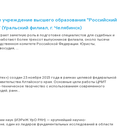
 учреждение высшего образования "Российский
 (Уральский филиал, г. Челябинск)
рает заметную роль в подготовке специалистов для судебных и
работают более трехсот выпускников филиала, около тысячи
ледственном комитете Российской Федерации. Юристы,
судия, ...
х») создан 23 ноября 2015 года в рамках целевой федеральной
вительства Алтайского края. Основные цели работы ЦМИТ
-техническое творчество с использованием современного
ей, ранн...
мии наук (ИЭРиЖ УрО РАН) — крупнейший научно-
не, один из лидеров фундаментальных исследований в области