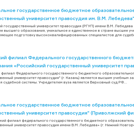
льное государственное бюджетное образовательное
ственный университет правосудия им. В.М. Лебедева"
й государственный университет правосудия (РГУП) имени В.М. Лебеде
е высшего образования, уникальное и единственное в стране высшее у
яющее подготовку высококвалифицированных специалистов для судебно
кий филиал Федерального государственного бюджет
ания «Российский государственный университет право
 филиал Федерального государственного бюджетного образовательног
венный университет правосудия" (г. Казань) является высшим учебным
я судебной системы. Учредителем вуза является Верховный суд РФ....
льное государственное бюджетное образовательное
рственный университет правосудия" (Приволжский фил
кий филиал федерального государственного бюджетного образователь
венный университет правосудия имени В.М. Лебедева» (г. Нижний Новгоро