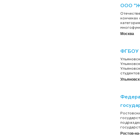
ООО "
Отечестве
кончиках 
категория
многофунк
Москва
ФГБОУ 
Ульяновск
Ульяновск
Ульяновск
студентов
Ульяновск
Федера
государ
Ростовск
государст
подразде
государст
Ростов-на