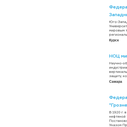
Федера
Западн
Юго-Запад
Университ
мировым т
региональ
Курск
НОЦ ми
Научно-об
индустриа
вертикаль
защиту, к
Самара
Федера
"Грозн
В 1920 г.
нефтяной 
Постановл
Указом Пр