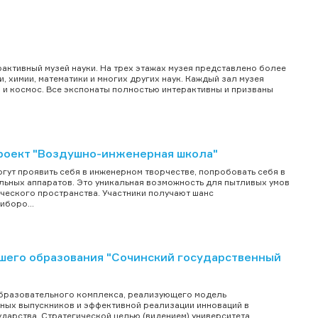
активный музей науки. На трех этажах музея представлено более
 химии, математики и многих других наук. Каждый зал музея
та и космос. Все экспонаты полностью интерактивны и призваны
оект "Воздушно-инженерная школа"
ут проявить себя в инженерном творчестве, попробовать себя в
ельных аппаратов. Это уникальная возможность для пытливых умов
ического пространства. Участники получают шанс
иборо...
его образования "Сочинский государственный
образовательного комплекса, реализующего модель
ых выпускников и эффективной реализации инноваций в
ударства. Стратегической целью (видением) университета