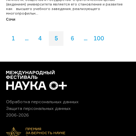
(видением) университета является его становление и развитие
как высшего учебного заведения, реализующего
многопрофильн...
Сочи
1
...
4
5
6
...
100
Обработка персональных данных
Защита персональных данных
2006-2026
ПРЕМИЯ
ЗА ВЕРНОСТЬ НАУКЕ