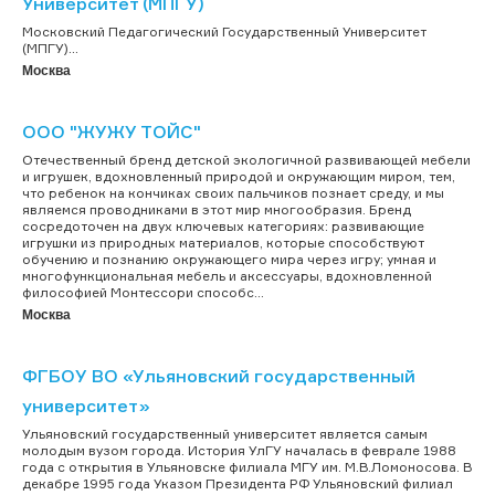
Университет (МПГУ)
Московский Педагогический Государственный Университет
(МПГУ)...
Москва
ООО "ЖУЖУ ТОЙС"
Отечественный бренд детской экологичной развивающей мебели
и игрушек, вдохновленный природой и окружающим миром, тем,
что ребенок на кончиках своих пальчиков познает среду, и мы
являемся проводниками в этот мир многообразия. Бренд
сосредоточен на двух ключевых категориях: развивающие
игрушки из природных материалов, которые способствуют
обучению и познанию окружающего мира через игру; умная и
многофункциональная мебель и аксессуары, вдохновленной
философией Монтессори способс...
Москва
ФГБОУ ВО «Ульяновский государственный
университет»
Ульяновский государственный университет является самым
молодым вузом города. История УлГУ началась в феврале 1988
года с открытия в Ульяновске филиала МГУ им. М.В.Ломоносова. В
декабре 1995 года Указом Президента РФ Ульяновский филиал