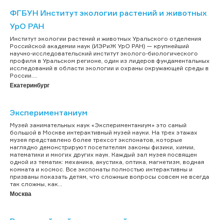
ФГБУН Институт экологии растений и животных
УрО РАН
Институт экологии растений и животных Уральского отделения
Российской академии наук (ИЭРиЖ УрО РАН) — крупнейший
научно-исследовательский институт эколого-биологического
профиля в Уральском регионе, один из лидеров фундаментальных
исследований в области экологии и охраны окружающей среды в
России....
Екатеринбург
Экспериментаниум
Музей занимательных наук «Экспериментаниум» это самый
большой в Москве интерактивный музей науки. На трех этажах
музея представлено более трехсот экспонатов, которые
наглядно демонстрируют посетителям законы физики, химии,
математики и многих других наук. Каждый зал музея посвящен
одной из тематик: механика, акустика, оптика, магнетизм, водная
комната и космос. Все экспонаты полностью интерактивны и
призваны показать детям, что сложные вопросы совсем не всегда
так сложны, как...
Москва