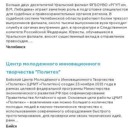
Больше двух десятилетий Уральский филиал ФГБОУВО «РГУП им.
В.М. Лебедева» играет заметную роль в подготовке специалистов
для судебных и правоохранительных органов региона. В
судебной системе Челябинской области работают более трехсот
выпускников филиала, около тысячи выпускников вуза проходят
службу в органах внутренних дел, в прокуратуре и Следственном
комитете Российской Федерации. Юристы, обучавшиеся в
Уральском филиале, вносят существенный вклад в отправление
правосудия, ...
Челябинск
Центр молодежного инновационного
творчества "Политех"
Бийский Центр Молодёжного Инновационного Творчества
«Политех» (ЦМИТ «Политех») создан 23 ноября 2015 года в
рамках целевой федеральной программы Министерства
экономического развития РФ при софинансировании
Правительства Алтайского края. Основные цели работы ЦМИТ
«Политех» – вовлечение как можно большего количества
молодых людей в научно-техническое творчество с
использованием современного оборудования быстрого
прототипирования, для проверки ими своих технических идей,
ранн...
Бийск