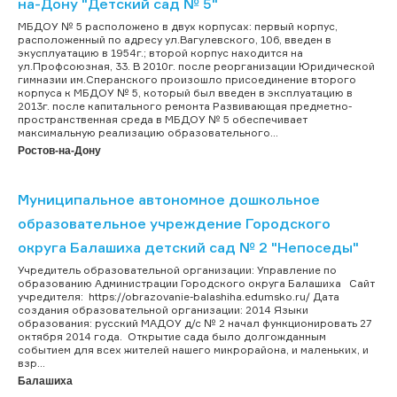
на-Дону "Детский сад № 5"
МБДОУ № 5 расположено в двух корпусах: первый корпус,
расположенный по адресу ул.Вагулевского, 106, введен в
экусплуатацию в 1954г.; второй корпус находится на
ул.Профсоюзная, 33. В 2010г. после реорганизации Юридической
гимназии им.Сперанского произошло присоединение второго
корпуса к МБДОУ № 5, который был введен в эксплуатацию в
2013г. после капитального ремонта Развивающая предметно-
пространственная среда в МБДОУ № 5 обеспечивает
максимальную реализацию образовательного...
Ростов-на-Дону
Муниципальное автономное дошкольное
образовательное учреждение Городского
округа Балашиха детский сад № 2 "Непоседы"
Учредитель образовательной организации: Управление по
образованию Администрации Городского округа Балашиха Сайт
учредителя: https://obrazovanie-balashiha.edumsko.ru/ Дата
создания образовательной организации: 2014 Языки
образования: русский МАДОУ д/с № 2 начал функционировать 27
октября 2014 года. Открытие сада было долгожданным
событием для всех жителей нашего микрорайона, и маленьких, и
взр...
Балашиха