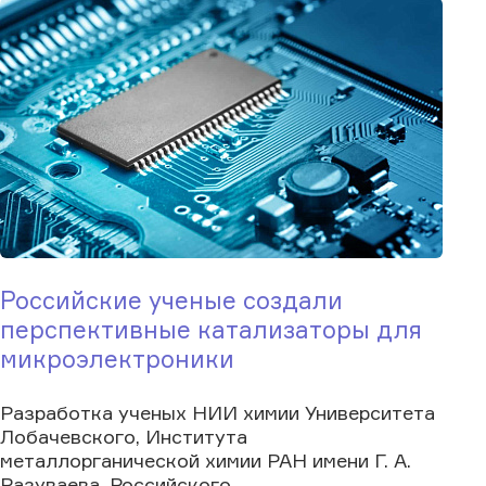
Российские ученые создали
перспективные катализаторы для
микроэлектроники
Разработка ученых НИИ химии Университета
Лобачевского, Института
металлорганической химии РАН имени Г. А.
Разуваева, Российского...