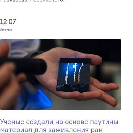
12.07
#Наука
Ученые создали на основе паутины
материал для заживления ран