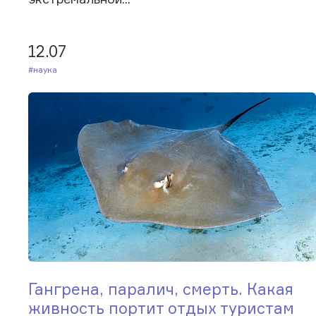
12.07
#Наука
Гангрена, паралич, смерть. Какая
живность портит отдых туристам