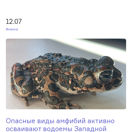
12.07
#Наука
Опасные виды амфибий активно
осваивают водоемы Западной