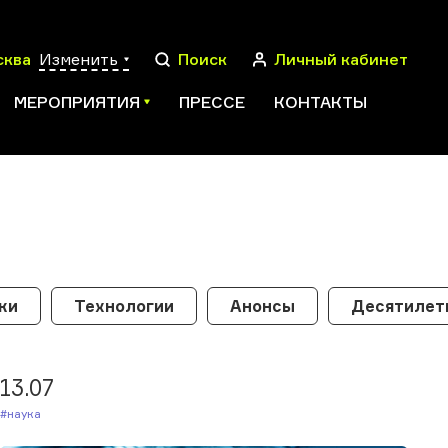
сква
Изменить
Поиск
Личный кабинет
МЕРОПРИЯТИЯ
ПРЕССЕ
КОНТАКТЫ
ПОИСК
ки
Технологии
Анонсы
Десятилети
13.07
#Наука